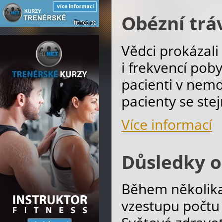
Obézní trá
Vědci prokázal
i frekvencí pob
pacienti v nemo
pacienty se st
Více informací
Důsledky o
Během několika 
vzestupu počtu 