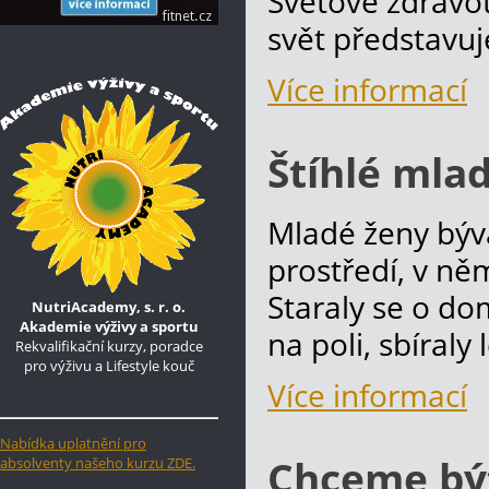
Světové zdravo
svět představuj
Více informací
Štíhlé mla
Mladé ženy býval
prostředí, v ně
Staraly se o do
NutriAcademy, s. r. o.
Akademie výživy a sportu
na poli, sbíraly 
Rekvalifikační kurzy, poradce
pro výživu a Lifestyle kouč
Více informací
Nabídka uplatnění pro
Chceme být
absolventy našeho kurzu ZDE.