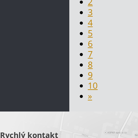
2
3
4
5
6
7
8
9
10
»
Rychlý kontakt