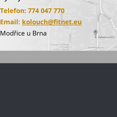
Telefon: 774 047 770
Email:
kolouch@fitnet.eu
Modřice u Brna