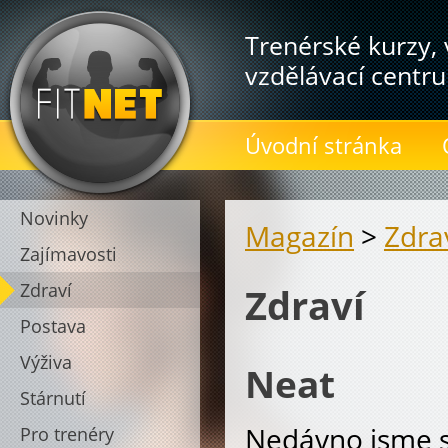
Trenérské kurzy, 
vzdělávací centru
Úvodní stránka
Novinky
Magazín
>
Zdra
Zajímavosti
Zdraví
Zdraví
Postava
Výživa
Neat
Stárnutí
Nedávno jsme sl
Pro trenéry