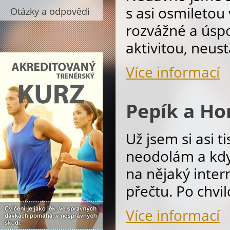
s asi osmiletou
Otázky a odpovědi
rozvážné a úspo
aktivitou, neus
.
Více informací
Pepík a Ho
Už jsem si asi t
neodolám a kdy
na nějaký inter
přečtu. Po chvi
Více informací