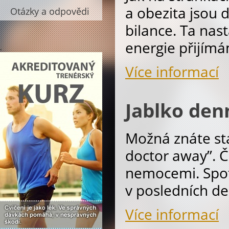
a obezita jsou 
Otázky a odpovědi
bilance. Ta nast
energie přijím
.
Více informací
Jablko den
Možná znáte sta
doctor away”. Č
nemocemi. Spotř
v posledních de
Více informací