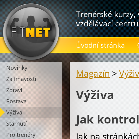
Trenérské kurzy, 
vzdělávací centru
Úvodní stránka
Novinky
Magazín
>
Výži
Zajímavosti
Zdraví
Výživa
Postava
Výživa
Jak kontrol
Stárnutí
Jak na stránkác
Pro trenéry