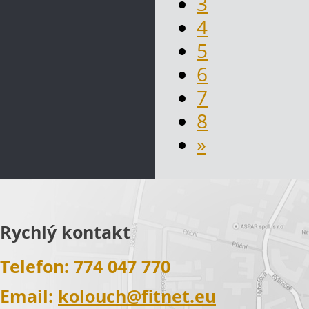
3
4
5
6
7
8
»
Rychlý kontakt
Telefon: 774 047 770
Email:
kolouch@fitnet.eu