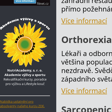
zahradní restaur
přímo požehnání
Více informací
Orthorexia
Lékaři a odborní
většina populac
nezdravě. Svěd
NutriAcademy, s. r. o.
Akademie výživy a sportu
západního svět
Rekvalifikační kurzy, poradce
pro výživu a Lifestyle kouč
Více informací
Nabídka uplatnění pro
Sarcopenic
absolventy našeho kurzu ZDE.