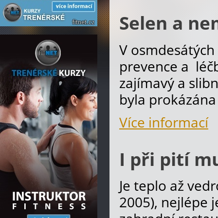
Selen a ne
V osmdesátých l
prevence a léčb
zajímavý a slib
byla prokázána
Více informací
I při pití 
Je teplo až vedr
2005), nejlépe 