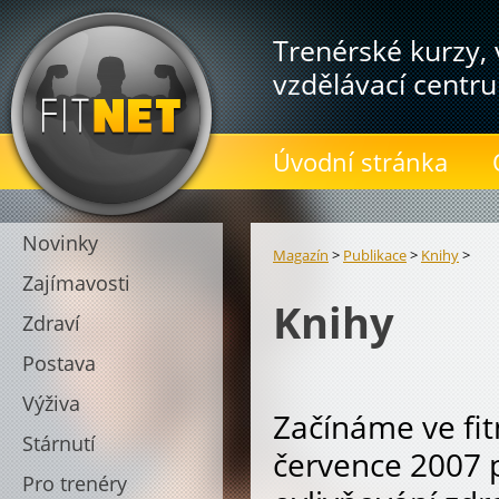
Trenérské kurzy, 
vzdělávací centru
Úvodní stránka
Novinky
Magazín
>
Publikace
>
Knihy
>
Zajímavosti
Knihy
Zdraví
Postava
Výživa
Začínáme ve fit
Stárnutí
července 2007 p
Pro trenéry