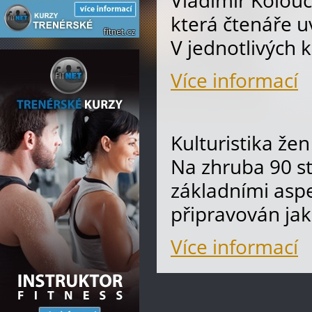
Vladimír Kolouc
která čtenáře u
V jednotlivých 
Více informací
Kulturistika že
Na zhruba 90 st
základními aspe
připravován ja
Více informací