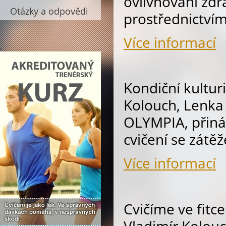
ovlivňování zdra
Otázky a odpovědi
prostřednictvím
Více informací
.
Kondiční kultur
Kolouch, Lenka
OLYMPIA, přiná
cvičení se zátě
Více informací
Cvičíme ve fitc