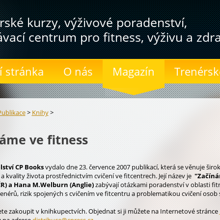
rské kurzy, výživové poradenství,
ávací centrum pro fitness, výživu a zdra
 stránka
O nás
Magazín
Trenérsk
Publikace
>
Knihy
>
áme ve fitness
ství CP Books
vydalo dne 23. července 2007 publikací, která se věnuje širo
a kvality života prostřednictvím cvičení ve fitcentrech. Její název je
"Začíná
R) a Hana M.Welburn (Anglie)
zabývají otázkami poradenství v oblasti fit
enérů, rizik spojených s cvičením ve fitcentru a problematikou cvičení osob
e zakoupit v knihkupectvích. Objednat si ji můžete na Internetové stránce