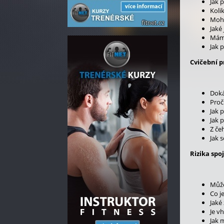
Jak 
Kolik
Mohu
Jaké
Mám 
Jak 
Cvičební 
Doká
Proč
Jak 
Jak 
Z če
Jak 
Rizika spo
Může
Co j
Jaké
Je v
Jak 