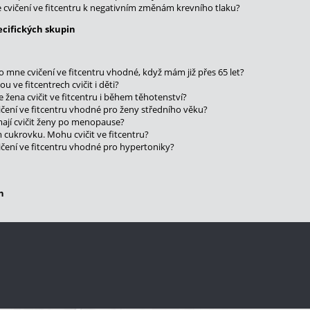
 cvičení ve fitcentru k negativním změnám krevního tlaku?
ecifických skupin
ro mne cvičení ve fitcentru vhodné, když mám již přes 65 let?
u ve fitcentrech cvičit i děti?
 žena cvičit ve fitcentru i během těhotenství?
vičení ve fitcentru vhodné pro ženy středního věku?
mají cvičit ženy po menopause?
cukrovku. Mohu cvičit ve fitcentru?
vičení ve fitcentru vhodné pro hypertoniky?
h