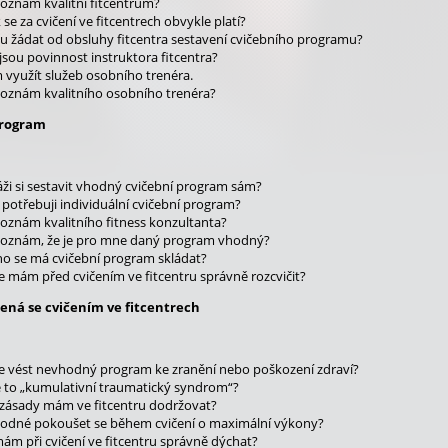
poznám kvalitní fitcentrum?
 se za cvičení ve fitcentrech obvykle platí?
 žádat od obsluhy fitcentra sestavení cvičebního programu?
 jsou povinnost instruktora fitcentra?
využít služeb osobního trenéra.
poznám kvalitního osobního trenéra?
program
ži si sestavit vhodný cvičební program sám?
 potřebuji individuální cvičební program?
poznám kvalitního fitness konzultanta?
poznám, že je pro mne daný program vhodný?
ho se má cvičební program skládat?
se mám před cvičením ve fitcentru správně rozcvičit?
jená se cvičením ve fitcentrech
 vést nevhodný program ke zranění nebo poškození zdraví?
e to „kumulativní traumatický syndrom“?
 zásady mám ve fitcentru dodržovat?
hodné pokoušet se během cvičení o maximální výkony?
mám při cvičení ve fitcentru správně dýchat?