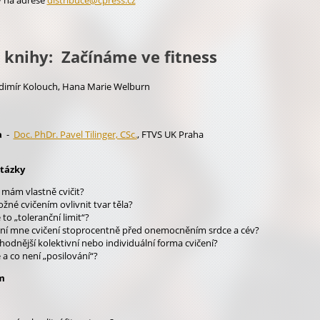
 na adrese
distribuce@cpress.cz
 knihy: Začínáme ve fitness
dimír Kolouch, Hana Marie Welburn
a
-
Doc. PhDr. Pavel Tilinger, CSc.
, FTVS UK Praha
otázky
 mám vlastně cvičit?
ožné cvičením ovlivnit tvar těla?
 to „toleranční limit“?
ní mne cvičení stoprocentně před onemocněním srdce a cév?
ýhodnější kolektivní nebo individuální forma cvičení?
 a co není „posilování“?
m