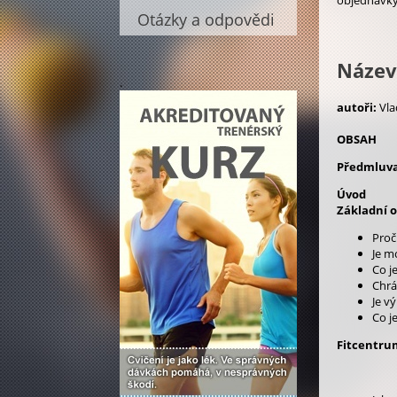
objednávky
Otázky a odpovědi
Název
.
autoři:
Vla
OBSAH
Předmluv
Úvod
Základní 
Proč
Je m
Co je
Chrá
Je v
Co je
Fitcentru