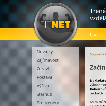
Trené
vzděl
Úvodní
Novinky
Magazín
>
Zajímavosti
Začín
Zdraví
Postava
Nakladatel
výkonnosti 
Výživa
Kolouch (Č
osobních tr
Stárnutí
Knihu můžet
Pro trenéry