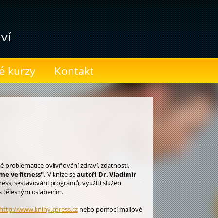
ví
é kurzy
Kontakt
ké problematice ovlivňování zdraví, zdatnosti,
me ve fitness".
V knize se
autoři Dr. Vladimír
ness, sestavování programů, využití služeb
 s tělesným oslabením.
http://www.knihy.cpress.cz
nebo pomocí mailové