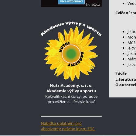
Vede
Cvičení sp
Je p
Moho
Může
Je c
Jak 
Mám 
Je c
Závěr
Literatura
O autorec
NutriAcademy, s. r. o.
Akademie výživy a sportu
Rekvalifikační kurzy, poradce
pro výživu a Lifestyle kouč
Nabídka uplatnění pro
absolventy našeho kurzu ZDE.