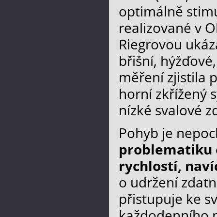
optimálně stimu
realizované v O
Riegrovou ukáz
břišní, hýžďové
měření zjistila
horní zkřížený 
nízké svalové z
Pohyb je nepo
problematiku c
rychlostí, nav
o udržení zdatn
přistupuje ke 
každodenního pr