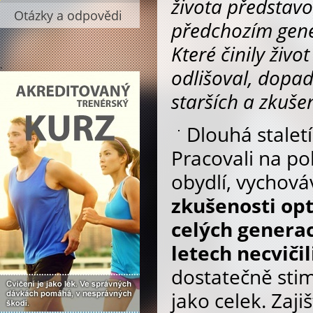
života představo
Otázky a odpovědi
předchozím gene
Které činily živ
.
odlišoval, dopad
starších a zkušen
Dlouhá staletí
Pracovali na pol
obydlí, vychová
zkušenosti op
celých generac
letech necviči
dostatečně stim
jako celek. Zaj