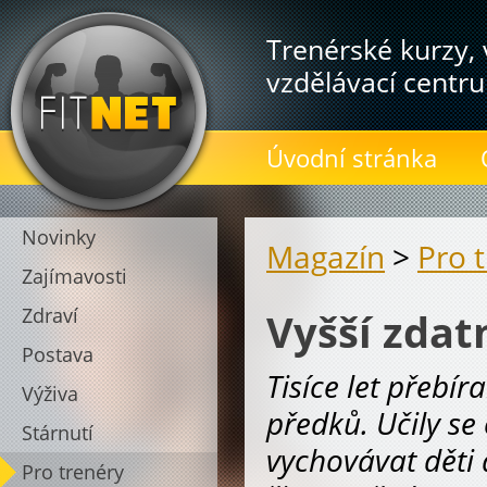
Trenérské kurzy, 
vzdělávací centru
Úvodní stránka
Novinky
Magazín
>
Pro 
Zajímavosti
Zdraví
Vyšší zdat
Postava
Tisíce let přebí
Výživa
předků. Učily se
Stárnutí
vychovávat děti
Pro trenéry