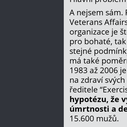
A nejsem sám. P
Veterans Affair
organizace je š
pro bohaté, tak 
stejné podmínky
má také poměrn
1983 až 2006 je 
na zdraví svých
ředitele “Exerc
hypotézu, že v
úmrtnosti a de
15.600 mužů.