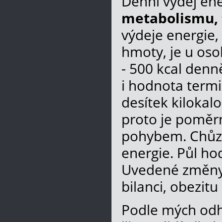
Denní výdej ene
metabolismu, 
výdeje energie,
hmoty, je u os
- 500 kcal denn
i hodnota termi
desítek kilokal
proto je poměrn
pohybem. Chůze
energie. Půl ho
Uvedené změny 
bilanci, obezitu
Podle mých odh