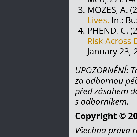
MOZES, A. (
Lives.
In.: Bu
PHEND, C. (
Risk Across 
January 23, 
UPOZORNĚNÍ: Ta
za odbornou péč
před zásahem do
s odborníkem.
Copyright © 20
Všechna práva r