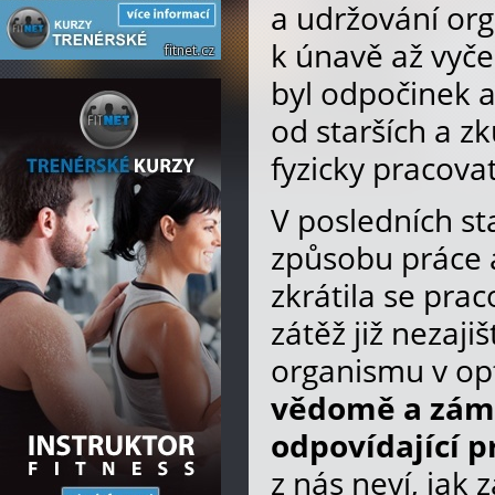
a udržování org
k únavě až vyče
byl odpočinek a
od starších a zk
fyzicky pracova
V posledních s
způsobu práce a
zkrátila se prac
zátěž již nezaj
organismu v opt
vědomě a zám
odpovídající p
z nás neví, jak 