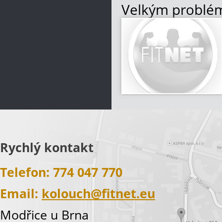
Velkým probléme
Přibývá osob v
Snižuje se poče
hodnoty a přibý
Více informací
Rychlý kontakt
Telefon: 774 047 770
Email:
kolouch@fitnet.eu
Modřice u Brna