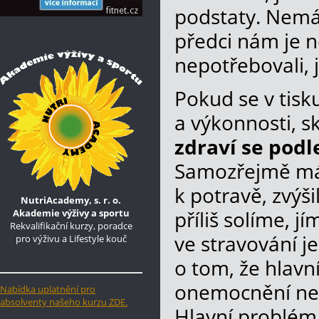
podstaty. Nemá
předci nám je n
nepotřebovali, j
Pokud se v tisku
a výkonnosti, s
zdraví se pod
Samozřejmě mám
k potravě, zvýš
NutriAcademy, s. r. o.
Akademie výživy a sportu
příliš solíme, j
Rekvalifikační kurzy, poradce
ve stravování 
pro výživu a Lifestyle kouč
o tom, že hlavn
onemocnění nem
Nabídka uplatnění pro
absolventy našeho kurzu ZDE.
Hlavní problém