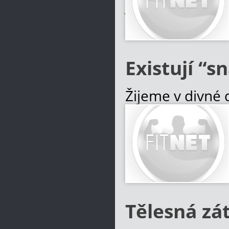
jsou skromní, s
Více informací
Existují “s
Žijeme v divné d
sebe a své blíz
bydliště. Neohro
hladomory. V p
Více informací
Tělesná zá