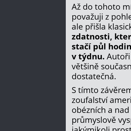
Až do tohoto mí
považuji z pohl
ale přišla klasi
zdatnosti, kte
stačí půl hodi
v týdnu.
Autoři 
většině současn
dostatečná.
S tímto závěre
zoufalství amer
obézních a nad
průmyslově vysp
jakýmikoli pros