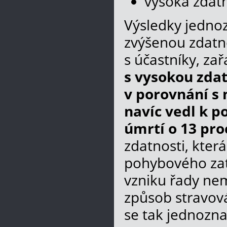
vysoká zdat
Výsledky jednoz
zvýšenou zdatno
s účastníky, za
s vysokou zdat
v porovnání s 
navíc vedl k 
úmrtí o 13 pro
zdatnosti, kter
pohybového zatí
vzniku řady nem
způsob stravová
se tak jednozna