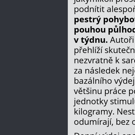
podnítit alesp
pestrý pohybov
pouhou půlhodi
v týdnu.
Autoři
přehlíží skuteč
nezvratně k sar
za následek nej
bazálního výdeje
většinu práce 
jednotky stimulu
kilogramy. Nes
odumírají, bez 