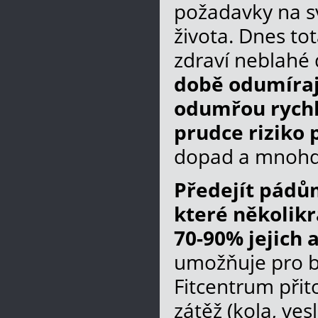
požadavky na sv
života. Dnes to
zdraví neblahé
době odumírají
odumřou rychl
prudce riziko 
dopad a mnohdy
Předejít pádů
které několikr
70-90% jejich 
umožňuje pro bě
Fitcentrum přit
zátěž (kola, ves