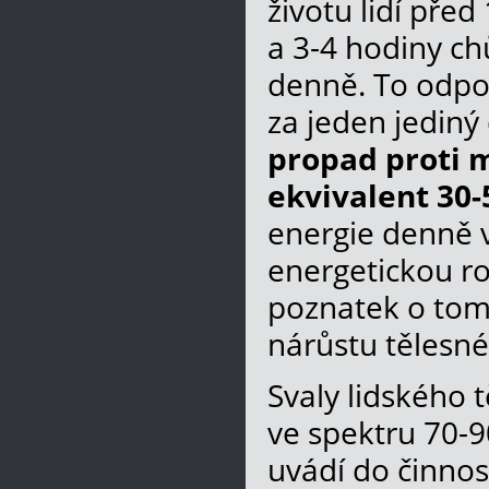
životu lidí před
a 3-4 hodiny ch
denně. To odpov
za jeden jediný
propad proti m
ekvivalent 30-
energie denně 
energetickou r
poznatek o tom,
nárůstu tělesné
Svaly lidského t
ve spektru 70-9
uvádí do činnost