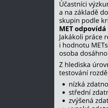
Účastníci výzku
a na základě do
skupin podle kr
MET odpovídá v
Jakákoli práce r
i hodnotu METs
osoba dosáhnout
Z hlediska úrov
testování rozdě
nízká zdatno
střední zdat
zvýšená zdat