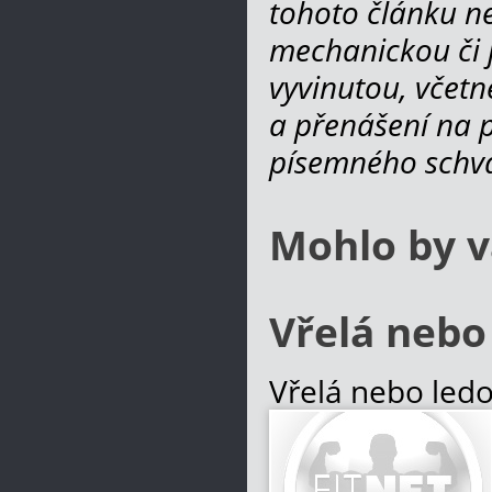
tohoto článku ne
mechanickou či 
vyvinutou, včetn
a přenášení na po
písemného schvá
Mohlo by v
Vřelá nebo
Vřelá nebo ledo
soustředí veške
podmínek pro pře