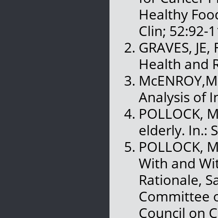
Healthy Food
Clin; 52:92-1
GRAVES, JE, 
Health and 
McENROY,M. (
Analysis of 
POLLOCK, M.L
elderly. In.:
POLLOCK, M.L
With and Wit
Rationale, S
Committee on
Council on C