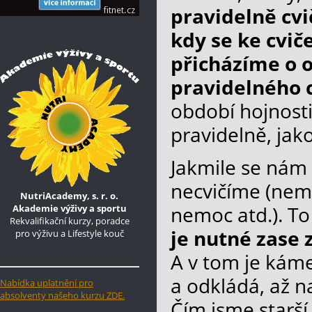
pravidelně cvi
kdy se ke cvič
přicházíme o o
pravidelného 
období hojnosti
pravidelně, jako
Jakmile se nám 
necvičíme (nemo
NutriAcademy, s. r. o.
Akademie výživy a sportu
nemoc atd.). To 
Rekvalifikační kurzy, poradce
je nutné zase 
pro výživu a Lifestyle kouč
A v tom je káme
a odkládá, až n
Nabídka uplatnění pro
absolventy našeho kurzu ZDE.
Čím jsme starší,