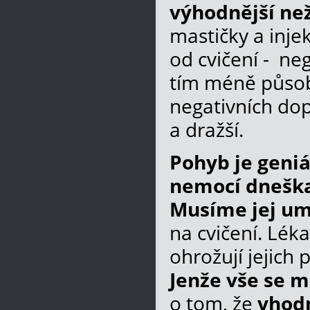
výhodnější než
mastičky a injek
od cvičení - neg
tím méně působí
negativních dop
a dražší.
Pohyb je geniá
nemocí dneška
Musíme jej um
na cvičení. Léka
ohrožují jejich
Jenže vše se m
o tom, že
vhodn