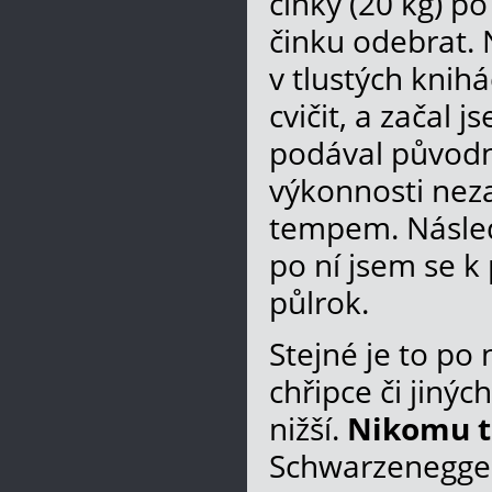
činky (20 kg) p
činku odebrat. 
v tlustých knih
cvičit, a začal 
podával původn
výkonnosti neza
tempem. Následo
po ní jsem se k
půlrok.
Stejné je to po
chřipce či jinýc
nižší.
Nikomu t
Schwarzenegger