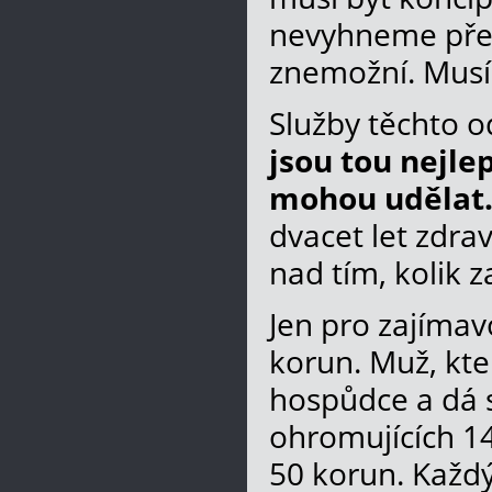
nevyhneme přek
znemožní. Musím
Služby těchto o
jsou tou nejlep
mohou udělat
dvacet let zdra
nad tím, kolik z
Jen pro zajímav
korun. Muž, kte
hospůdce a dá si
ohromujících 14
50 korun. Každý