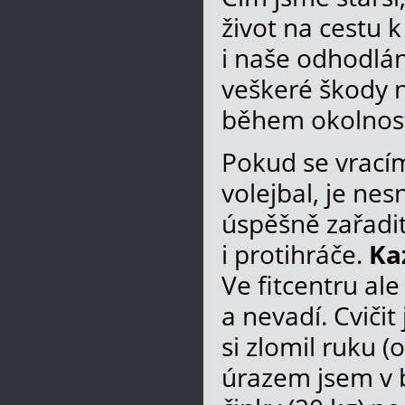
život na cestu k
i naše odhodlání
veškeré škody n
během okolnost
Pokud se vracím
volejbal, je ne
úspěšně zařadit
i protihráče.
Ka
Ve fitcentru a
a nevadí. Cviči
si zlomil ruku (
úrazem jsem v b