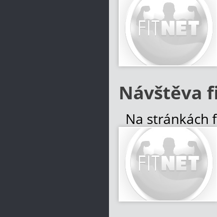
k násilnému uko
k sebevraždě r
v tíživém posta
Více informací
Návštěva f
Na stránkách fi
o prospěšnosti c
Na většinu z ni
nevynechá cviče
Více informací