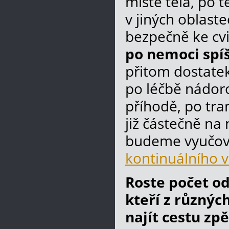
místě těla, po t
v jiných oblast
bezpečně ke cvi
po nemoci spíš
přitom dostatek 
po léčbě nádor
příhodě, po tra
již částečně na
budeme vyučov
kontinuálního 
Roste počet od
kteří z různýc
najít cestu zpě