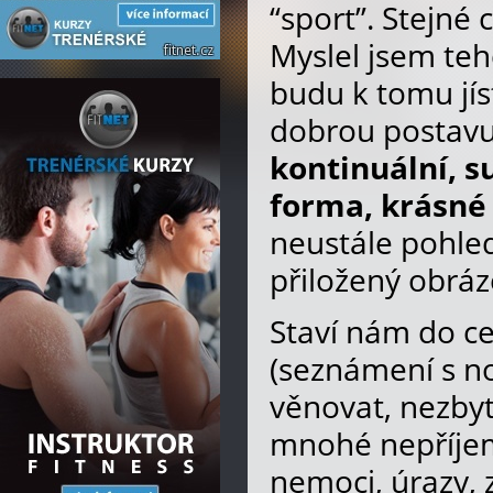
“sport”. Stejné 
Myslel jsem teh
budu k tomu jíst
dobrou postavu. 
kontinuální, s
forma, krásné
neustále pohled
přiložený obráze
Staví nám do c
(seznámení s nov
věnovat, nezbyt
mnohé nepříjem
nemoci, úrazy, 