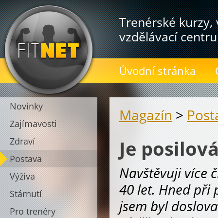
Trenérské kurzy, 
vzdělávací centru
Úvodní stránka
Novinky
Magazín
>
Post
Zajímavosti
Zdraví
Je posilov
Postava
Navštěvuji více 
Výživa
40 let. Hned při
Stárnutí
jsem byl doslova
Pro trenéry