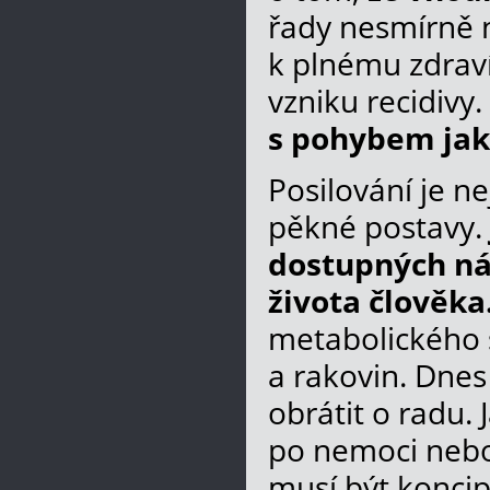
řady nesmírně 
k plnému zdraví
vzniku recidivy.
s pohybem jak
Posilování je n
pěkné postavy.
dostupných nás
života člověka
metabolického 
a rakovin. Dnes
obrátit o radu. J
po nemoci nebo
musí být koncip