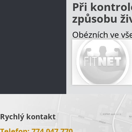
Při kontrol
způsobu ži
Obézních ve vš
přibývá a soubě
stav populace.
zvyšují a to nut
Více informací
Rychlý kontakt
Telefon: 774 047 770