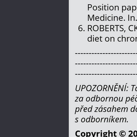
Position pap
Medicine. In
ROBERTS, CK,
diet on chron
----------------------
----------------------
----------------------
UPOZORNĚNÍ: Ta
za odbornou péč
před zásahem do
s odborníkem.
Copyright © 2