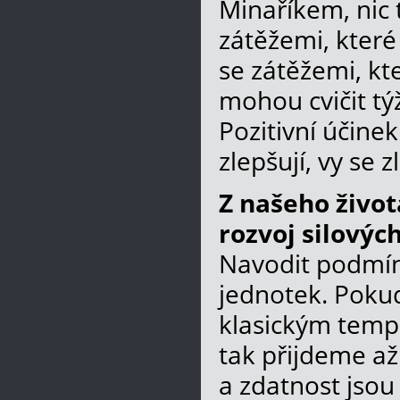
Minaříkem, nic 
zátěžemi, které 
se zátěžemi, kt
mohou cvičit týž
Pozitivní účinek
zlepšují, vy se z
Z našeho živo
rozvoj silovýc
Navodit podmín
jednotek. Poku
klasickým tempe
tak přijdeme až
a zdatnost jsou 