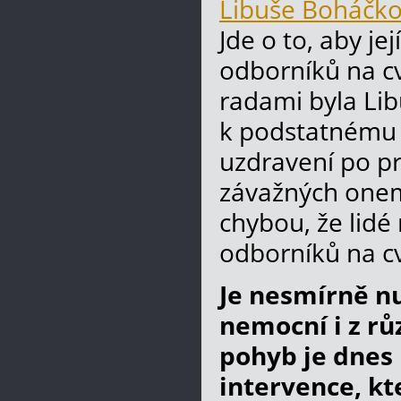
Libuše Boháčk
Jde o to, aby je
odborníků na cv
radami byla Li
k podstatnému zl
uzdravení po pr
závažných onemo
chybou, že lidé
odborníků na cv
Je nesmírně nu
nemocní i z rů
pohyb je dnes
intervence, kt