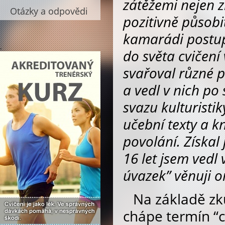
zátěžemi nejen 
Otázky a odpovědi
pozitivně působi
kamarádi postup
.
do světa cvičení 
svařoval různé p
a vedl v nich po 
svazu kulturistik
učební texty a k
povolání. Získal
16 let jsem vedl
úvazek” věnuji o
Na základě zk
chápe termín “c