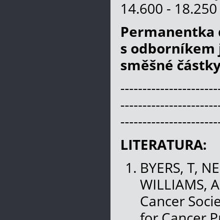
14.600 - 18.250
Permanentka do
s odborníkem 
směšné částky
----------------------
----------------------
----------------------
LITERATURA:
BYERS, T, N
WILLIAMS, A
Cancer Socie
for Cancer P