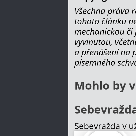
Všechna práva r
tohoto článku ne
mechanickou či 
vyvinutou, včetn
a přenášení na po
písemného schvá
Mohlo by v
Sebevražd
Sebevražda v u