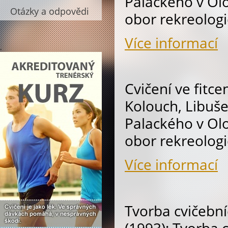
Palackého v Olo
Otázky a odpovědi
obor rekreologi
Více informací
.
Cvičení ve fitce
Kolouch, Libuše
Palackého v Olo
obor rekreologi
Více informací
Tvorba cvičeb