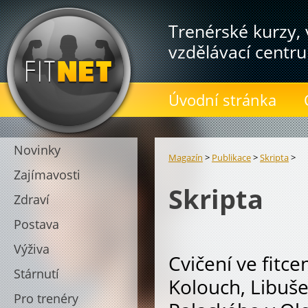
Trenérské kurzy, 
vzdělávací centru
Úvodní stránka
Novinky
Magazín
>
Publikace
>
Skripta
>
Zajímavosti
Skripta
Zdraví
Postava
Výživa
Cvičení ve fitce
Stárnutí
Kolouch, Libuše
Pro trenéry