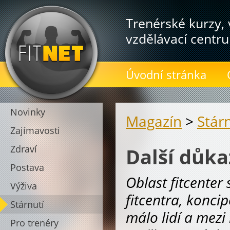
Trenérské kurzy, 
vzdělávací centru
Úvodní stránka
Novinky
Magazín
>
Stár
Zajímavosti
Zdraví
Další důka
Postava
Oblast fitcenter 
Výživa
fitcentra, konci
Stárnutí
málo lidí a mezi 
Pro trenéry