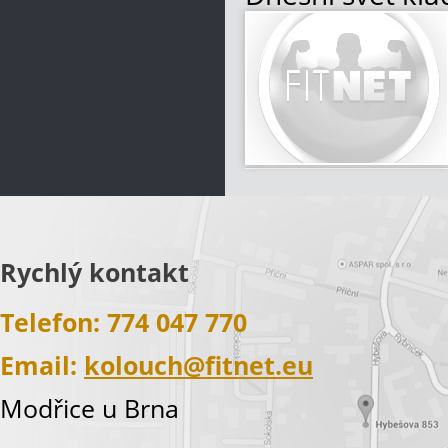
Každou vteřinu
rozhodnutí ovliv
nejen okamžitě,
Více informací
Rychlý kontakt
Telefon: 774 047 770
Email:
kolouch@fitnet.eu
Modřice u Brna