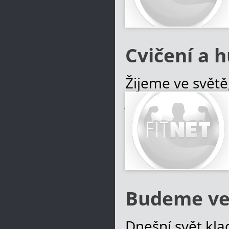
Více informací
Cvičení a h
Žijeme ve světě
je jistě dobrá 
tváře, chodit d
obvyklé ještě 
Více informací
Budeme ve 
Dnešní svět kl