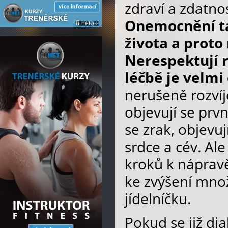
zdraví a zdatno
Onemocnění ta
života a proto
Nerespektují r
léčbě je velmi
nerušeně rozvíj
objevují se prv
se zrak, objevuj
srdce a cév. Al
kroků k nápravě
ke zvýšení mno
jídelníčku.
Pokud se již di