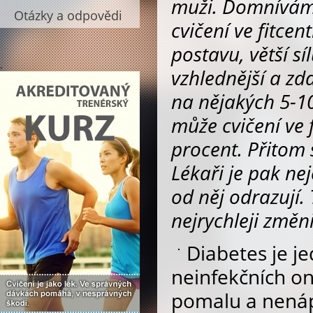
muži. Domnívám 
Otázky a odpovědi
cvičení ve fitce
postavu, větší sí
.
vzhlednější a zda
na nějakých 5-1
může cvičení ve f
procent. Přitom s
Lékaři je pak nej
od něj odrazují. 
nejrychleji změni
Diabetes je j
neinfekčních o
pomalu a nenáp