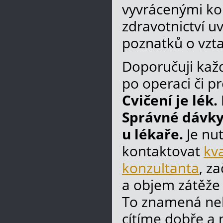
vyvrácenými ko
zdravotnictví u
poznatků o vzt
Doporučuji kaž
po operaci či p
Cvičení je lék
Správné dávky 
u lékaře.
Je nut
kontaktovat
kv
konzultanta
, za
a objem zátěže
To znamená nebá
cítíme dobře a 