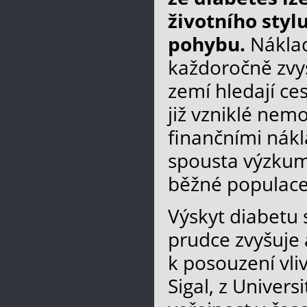
životního styl
pohybu.
Náklad
každoročně zvyš
zemí hledají ce
již vzniklé nem
finančními nákl
spousta výzkumů
běžné populace
Výskyt diabetu 
prudce zvyšuje
k posouzení vliv
Sigal, z Univers