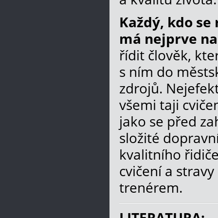
Každý, kdo se 
má nejprve nau
řídit člověk, kt
s ním do městsk
zdrojů. Nejefek
všemi taji cvič
jako se před za
složité dopravn
kvalitního řidi
cvičení a strav
trenérem.
LITERATURA: