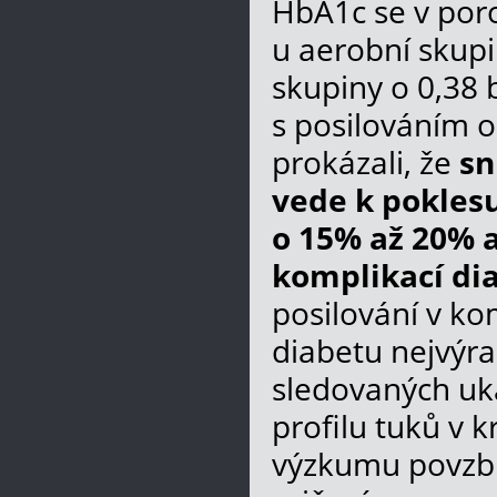
HbA1c se v poro
u aerobní skupi
skupiny o 0,38 
s posilováním o
prokázali, že
sn
vede k poklesu
o 15% až 20% a
komplikací di
posilování v ko
diabetu nejvýra
sledovaných uka
profilu tuků v k
výzkumu povzbuz