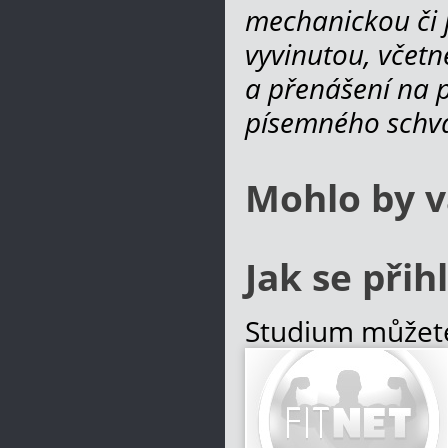
mechanickou či 
vyvinutou, včetn
a přenášení na po
písemného schvá
Mohlo by v
Jak se přihl
Studium můžete
umožňuje pracov
studium v době,
počet konzultací