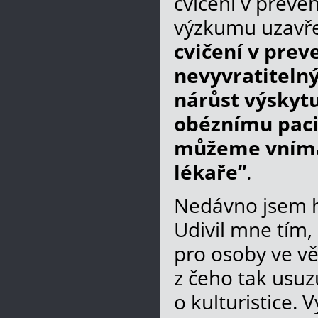
cvičení v preve
výzkumu uzavře
cvičení v preve
nevyvratiteln
nárůst výskytu
obéznímu paci
můžeme vnímat
lékaře”
.
Nedávno jsem h
Udivil mne tím,
pro osoby ve vě
z čeho tak usuzu
o kulturistice. 