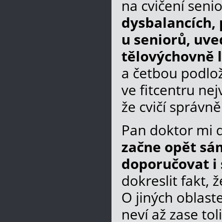
na cvičení seni
dysbalancích,
u seniorů, uv
tělovýchovně l
a četbou podlož
ve fitcentru ne
že cvičí správně
Pan doktor mi d
začne opět sám
doporučovat i
dokreslit fakt, 
O jiných oblaste
neví až zase to