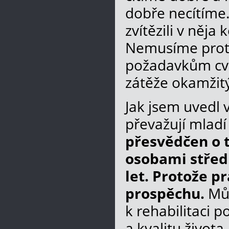
dobře necítíme.
zvítězili v něja
Nemusíme prot
požadavkům cvi
zátěže okamžit
Jak jsem uvedl 
převažují mladí 
přesvědčen o t
osobami středn
let. Protože p
prospěchu.
Můž
k rehabilitaci 
a kvalitu života.