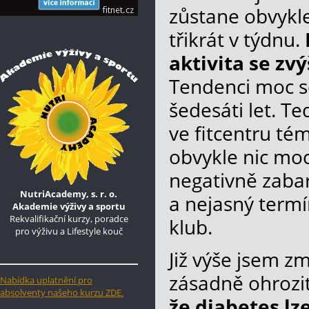
zůstane obvykl
třikrát v týdnu.
aktivita se zv
Tendenci moc s
šedesáti let. T
ve fitcentru té
obvykle nic moc
negativně zabar
NutriAcademy, s. r. o.
a nejasný termí
Akademie výživy a sportu
Rekvalifikační kurzy, poradce
klub.
pro výživu a Lifestyle kouč
Již výše jsem z
zásadně ohrozit
Nabídka uplatnění pro
absolventy našeho kurzu ZDE.
že diabetes l