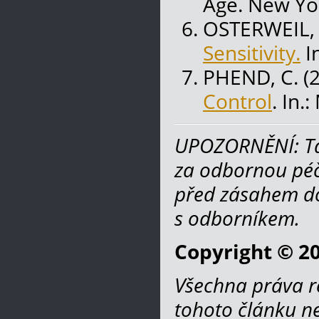
Age. New Yor
OSTERWEIL, 
Sensitivity.
I
PHEND, C. (
Control
. In
UPOZORNĚNÍ: Ta
za odbornou péč
před zásahem do
s odborníkem.
Copyright © 2
Všechna práva r
tohoto článku ne