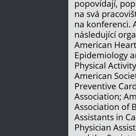
popovídají, pop
na svá pracoviš
na konferenci. A
následující org
American Heart 
Epidemiology an
Physical Activi
American Societ
Preventive Card
Association; Am
Association of B
Assistants in C
Physician Assis