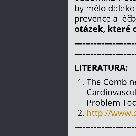
by mělo daleko v
prevence a léč
otázek, které 
----------------------
----------------------
LITERATURA:
The Combine
Cardiovascul
Problem Toda
http://www.
----------------------