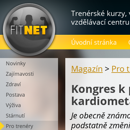
Trenérské kurzy, 
vzdělávací centru
Úvodní stránka
Novinky
Magazín
>
Pro 
Zajímavosti
Zdraví
Kongres k
Postava
kardiomet
Výživa
Je obecně známou
Stárnutí
podstatně změnil
Pro trenéry