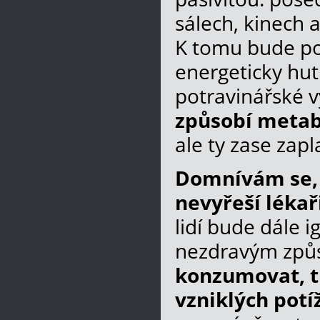
sálech, kinech a
K tomu bude po
energeticky hut
potravinářské 
způsobí metab
ale ty zase zap
Domnívám se, 
nevyřeší lékař
lidí bude dále
nezdravým způ
konzumovat, tl
vzniklých potíž