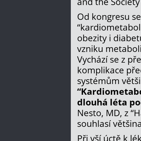
and the Society
Od kongresu se
“kardiometaboli
obezity i diabe
vzniku metaboli
Vychází se z př
komplikace před
systémům většin
“Kardiometabol
dlouhá léta po
Nesto, MD, z “H
souhlasí většin
Při vší úctě k 