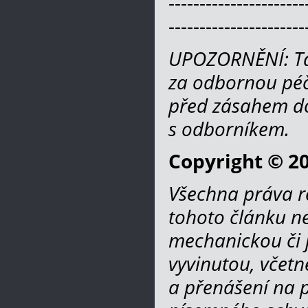
----------------------
----------------------
UPOZORNĚNÍ: Ta
za odbornou péč
před zásahem do
s odborníkem.
Copyright © 20
Všechna práva r
tohoto článku ne
mechanickou či 
vyvinutou, včetn
a přenášení na po