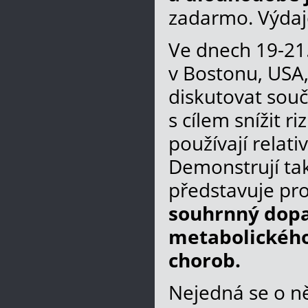
zadarmo. Výdaje
Ve dnech 19-21.
v Bostonu, USA
diskutovat souč
s cílem snížit 
používají relat
Demonstrují ta
představuje pro
souhrnný dopad
metabolického
chorob.
Nejedná se o n