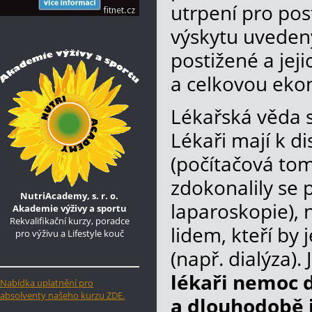
utrpení pro post
výskytu uvedený
postižené a jeji
a celkovou ek
Lékařská věda s
Lékaři mají k d
(počítačová tom
zdokonalily se 
NutriAcademy, s. r. o.
laparoskopie), n
Akademie výživy a sportu
Rekvalifikační kurzy, poradce
lidem, kteří by 
pro výživu a Lifestyle kouč
(např. dialýza)
lékaři nemoc d
Nabídka uplatnění pro
absolventy našeho kurzu ZDE.
a dlouhodobě j