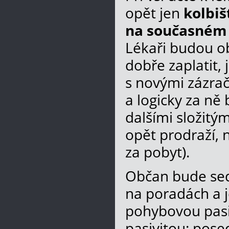
opět jen
kolbiš
na současném 
Lékaři budou ob
dobře zaplatit, 
s novými zázrač
a logicky za ně
dalšími složitým
opět prodraží, 
za pobyt).
Občan bude sed
na poradách a 
pohybovou pas
pasivitou: pose