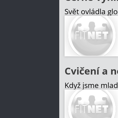
Svět ovládla gl
na národnost, b
dávají přednos
příjemné zážitk
Více informací
Cvičení a 
Když jsme mladí
a vervou různé 
Pokud necháte d
a ve vhodném p