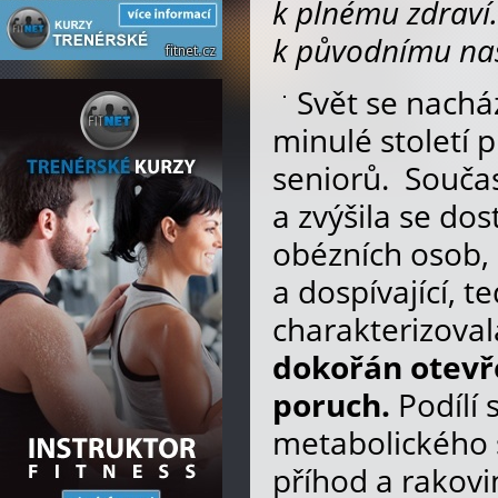
k plnému zdraví
k původnímu nas
Svět se nacház
minulé století 
seniorů. Součas
a zvýšila se do
obézních osob,
a dospívající, 
charakterizoval
dokořán otevř
poruch.
Podílí
metabolického 
příhod a rakov