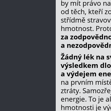
by mít právo na 
od těch, kteří 
střídmě stravova
hmotnost. Pro
za zodpovědno
a nezodpovědn
Žádný lék na s
výsledkem dl
a výdejem ene
na prvním místě
ztráty. Samozře
energie. To je a
hmotnosti je vý