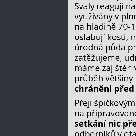
Svaly reagují n
využívány v pln
na hladině 70-1
oslabují kosti,
úrodná půda pr
zatěžujeme, udrž
máme zajištěn v
průběh většiny
chráněni před
Přeji špičkový
na připravovan
setkání nic př
odborníků v otá