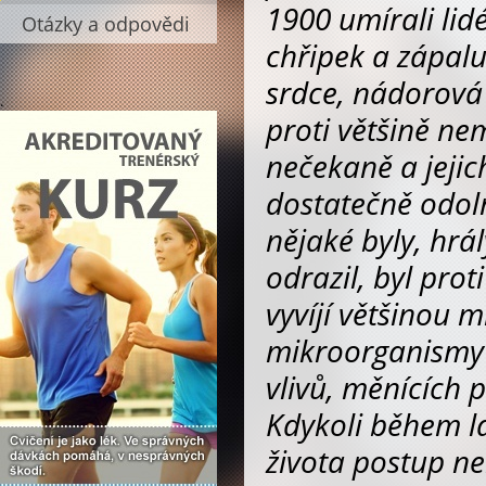
1900 umírali lid
Otázky a odpovědi
chřipek a zápalu
srdce, nádorová
.
proti většině ne
nečekaně a jeji
dostatečně odol
nějaké byly, hrá
odrazil, byl pro
vyvíjí většinou m
mikroorganismy 
vlivů, měnících 
Kdykoli během l
života postup ne