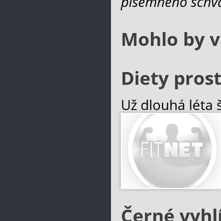
písemného schvá
Mohlo by v
Diety pros
Už dlouhá léta 
a na stránkách “
kontrolu hmotn
energie, ale p
Více informací
Černé vyhl